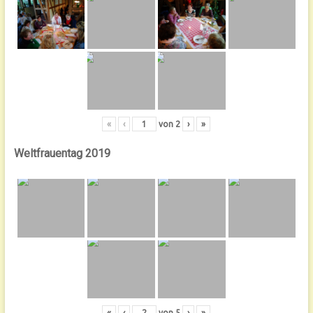
«
‹
von
2
›
»
Weltfrauentag 2019
«
‹
von
5
›
»