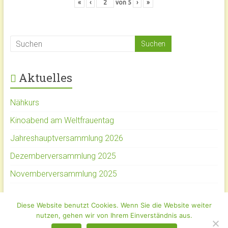
«
‹
von
5
›
»
Aktuelles
Nähkurs
Kinoabend am Weltfrauentag
Jahreshauptversammlung 2026
Dezemberversammlung 2025
Novemberversammlung 2025
Diese Website benutzt Cookies. Wenn Sie die Website weiter
Copyright © 2026
Wittinger LandFrauen
. Alle Rechte vorbehalten.
nutzen, gehen wir von Ihrem Einverständnis aus.
Theme:
Accelerate
von ThemeGrill. Powered by
WordPress
.