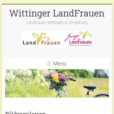
Zum
Wittinger LandFrauen
Inhalt
springen
Landfrauen Wittingen & Umgebung
Menü