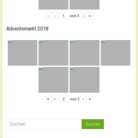
«
‹
von
3
›
»
Adventsmarkt 2018
«
‹
von
5
›
»