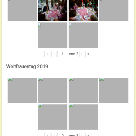
«
‹
von
2
›
»
Weltfrauentag 2019
«
‹
von
5
›
»