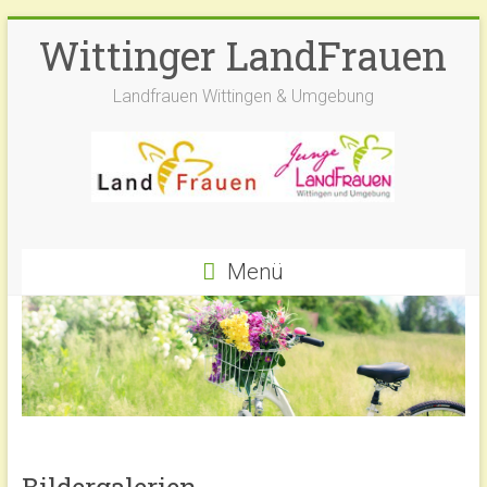
Zum
Wittinger LandFrauen
Inhalt
springen
Landfrauen Wittingen & Umgebung
Menü