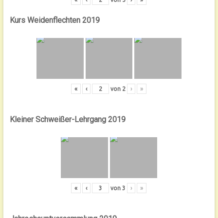
Kurs Weidenflechten 2019
«
‹
von
2
›
»
Kleiner Schweißer-Lehrgang 2019
«
‹
von
3
›
»