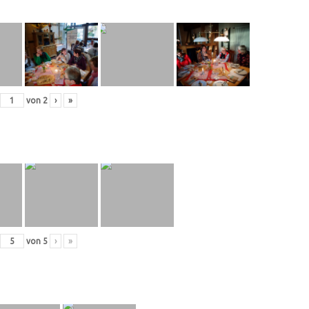
von
2
›
»
von
5
›
»