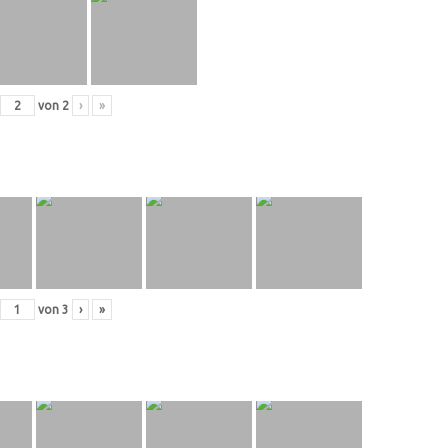
von
2
›
»
von
3
›
»