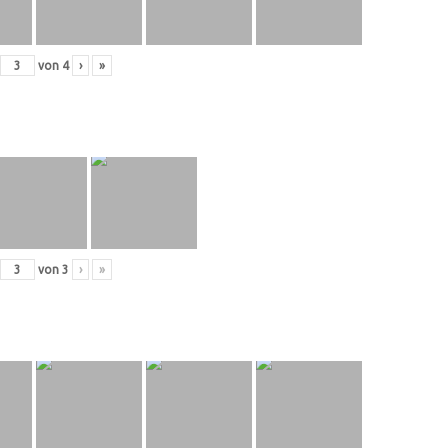
von
4
›
»
von
3
›
»