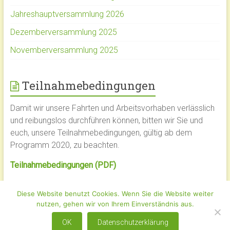
Jahreshauptversammlung 2026
Dezemberversammlung 2025
Novemberversammlung 2025
Teilnahmebedingungen
Damit wir unsere Fahrten und Arbeitsvorhaben verlässlich
und reibungslos durchführen können, bitten wir Sie und
euch, unsere Teilnahmebedingungen, gültig ab dem
Programm 2020, zu beachten.
Teilnahmebedingungen (PDF)
Diese Website benutzt Cookies. Wenn Sie die Website weiter
Copyright © 2026
Wittinger LandFrauen
. Alle Rechte vorbehalten.
nutzen, gehen wir von Ihrem Einverständnis aus.
Theme:
Accelerate
von ThemeGrill. Powered by
WordPress
.
OK
Datenschutzerklärung
Kontakt
Impressum
Datenschutz