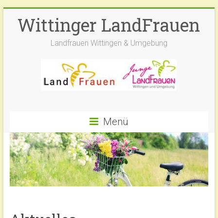
Zum
Wittinger LandFrauen
Inhalt
springen
Landfrauen Wittingen & Umgebung
Menü