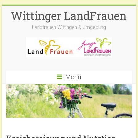
Zum
Wittinger LandFrauen
Inhalt
springen
Landfrauen Wittingen & Umgebung
Menü