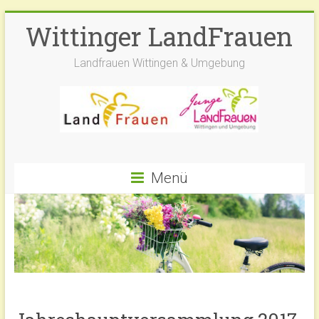
Zum
Wittinger LandFrauen
Inhalt
springen
Landfrauen Wittingen & Umgebung
Menü