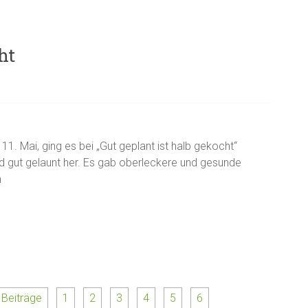
ht
1. Mai, ging es bei „Gut geplant ist halb gekocht“
d gut gelaunt her. Es gab oberleckere und gesunde
n
 Beiträge
1
2
3
4
5
6