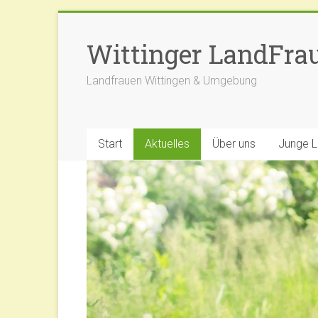
Zum
Inhalt
Wittinger LandFra
springen
Landfrauen Wittingen & Umgebung
Start
Aktuelles
Über uns
Junge 