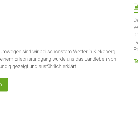
D
v
bi
T
P
 Umwegen sind wir bei schönstem Wetter in Kiekeberg
f einem Erlebnisrundgang wurde uns das Landleben von
T
ndig gezeigt und ausführlich erklärt.
n